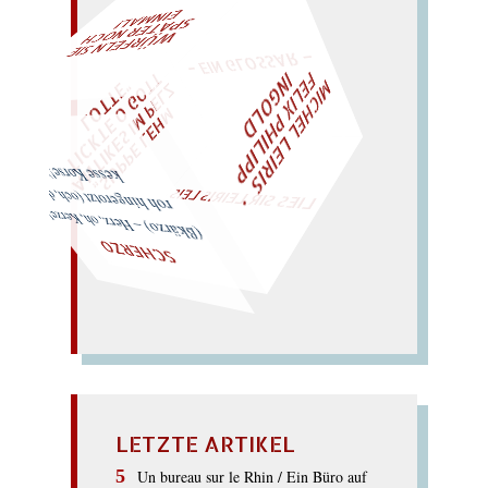
L!
– EIN GLOSSAR –
W
ÜRFELN SIE
SPÄTER NOCH
EIN
M
A
M
I
C
H
E
L
L
E
I
R
I
S
・
F
L
I
X
P
H
I
L
I
P
P
N
G
O
L
T
E
I
D
Z
T
L
"
„
S
U
P
P
E
L
E
H
M
A
N
T
I
K
E
S
I
M
P
E
T
I
C
K
T
E
O
G
O
L
O
T
T
E
LIES SIR LEIRIS LEIS
kesse Korse!)
roh hingerotzt (och, der
(ßkärzo) – Herz, oh, Kerze!
SCHERZO
LETZTE ARTIKEL
Un bureau sur le Rhin / Ein Büro auf