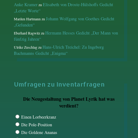
Anke Kramer
Elisabeth von Droste-Hülshoffs Gedicht
zu
„Letzte Worte“
Johann Wolfgang von Goethes Gedicht
Marilen Hartmann
zu
„Gefunden“
Hermann Hesses Gedicht „Der Mann von
Eberhard Ragwitz
zu
fünfzig Jahren“
Hans-Ulrich Treichel: Zu Ingeborg
Ulrike Zuschlag
zu
Bachmanns Gedicht „Enigma“
Umfragen zu Inventarfragen
Die Neugestaltung von Planet Lyrik hat was
verdient?
Einen Lorbeerkranz
Die Pole-Position
Die Goldene Ananas