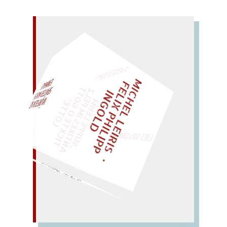
– EIN GLOSSAR –
M
I
C
H
E
L
L
E
I
R
I
S
・
E
I
X
P
H
I
L
I
P
P
N
G
O
L
F
Z
T
EINMAL!
L
I
D
„
S
U
P
P
E
L
E
H
M
A
N
T
I
K
E
S
I
M
P
E
L
T
I
C
K
T
E
O
G
O
T
L
O
T
T
E
"
WÜRFELN SIE
SPÄTER NOCH
LIES SIR LEIRIS LEIS
Muss): summ, Kies!
Mix
Mus! – Sieg und Kuss
(ein
MUSIK