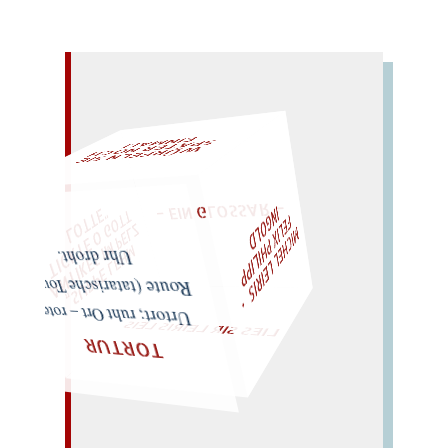
AL!
W
ÜRFELN SIE
SPÄTER NOCH
EINM
– EIN GLOSSAR –
D
F
I
T
T
"
M
I
C
H
E
L
L
E
I
R
I
S
・
E
L
I
X
P
H
I
L
I
P
P
N
G
O
L
Z
E
„
S
U
P
P
E
L
E
H
M
A
N
T
I
K
E
S
I
M
P
E
L
T
I
C
K
T
E
O
G
O
L
O
T
T
Uhr droht.
Route (tatarische Tour);
LIES SIR LEIRIS LEIS
Urtort; ruht Ort – rote
TORTUR