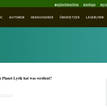
waybackmachine
mashups
myce
OC
AUTOREN
HERAUSGEBER
ÜBERSETZER
LASERLYRIK
 Planet Lyrik hat was verdient?