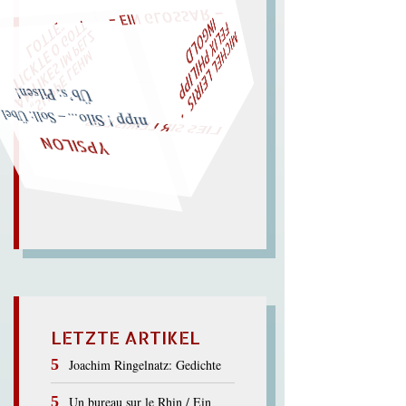
M
I
C
H
E
L
L
E
I
R
I
S
・
F
L
I
X
P
H
I
L
I
P
P
N
G
O
L
W
ÜRFELN SIE
SPÄTER NOCH
EIN
M
A
T
E
I
D
Z
L
"
„
S
U
P
P
E
L
E
H
M
A
N
T
I
K
E
S
I
M
P
E
T
I
C
K
T
E
O
G
O
T
L
O
T
T
E
LIES SIR LEIRIS LEIS
nipp ! Silo... – Soll: Übel. – Üb’s: Pilsen!
YPSILON
LETZTE ARTIKEL
Joachim Ringelnatz: Gedichte
Un bureau sur le Rhin / Ein