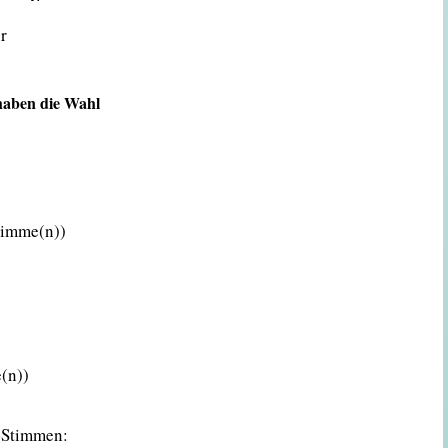
r
haben die Wahl
timme(n))
(n))
Stimmen: