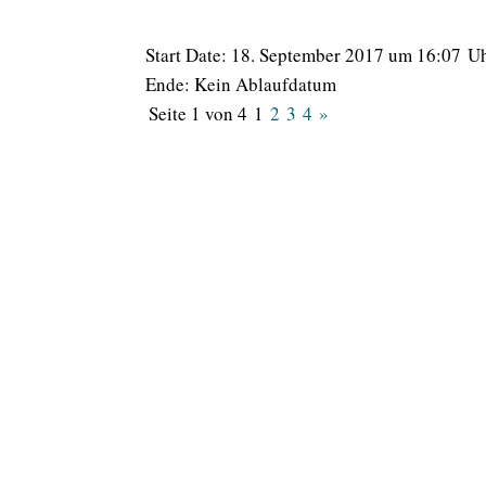
Start Date: 18. September 2017 um 16:07 U
Ende: Kein Ablaufdatum
Seite 1 von 4
1
2
3
4
»