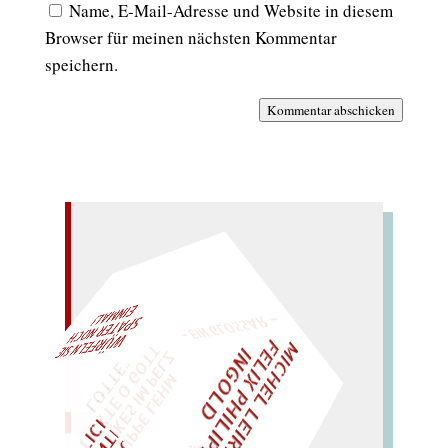
Name, E-Mail-Adresse und Website in diesem
Browser für meinen nächsten Kommentar
speichern.
Kommentar abschicken
– EIN GLOSSAR –
M
I
H
E
L
L
E
I
R
I
S
・
E
L
I
X
P
H
I
L
I
P
P
N
G
O
L
F
AL!
T
Z
C
I
D
"
„
S
U
P
P
E
L
E
H
M
A
N
T
I
K
E
S
I
M
P
E
L
T
I
C
K
T
E
O
G
O
T
L
O
T
T
E
WÜRFELN SIE
SPÄTER NOCH
EINM
LIES SIR LEIRIS LEIS