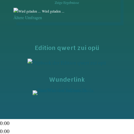
Zeige Ergebnisse
Wird geladen ...
Ältere Umfragen
Edition qwert zui opü
Wunderlink
0:00
0:00