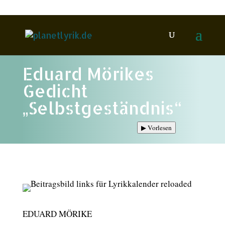
Eduard Mörikes
Gedicht
„Selbstgeständnis“
▶
Vorlesen
EDUARD MÖRIKE