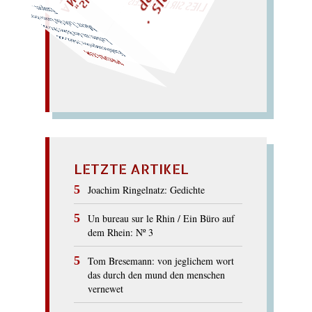
Empore…
Meer; Lob für Lores obere
m an der Robe; Pol im
E
mble
mprobe;
Mehl und
Leh
PROBLEM
LETZTE ARTIKEL
Joachim Ringelnatz: Gedichte
Un bureau sur le Rhin / Ein Büro auf
dem Rhein: Nº 3
Tom Bresemann: von jeglichem wort
das durch den mund den menschen
vernewet