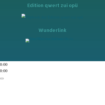
Edition qwert zui opü
Wunderlink
0:00
0:00