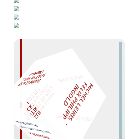
– EIN GLOSSAR –
L!
M
I
C
H
E
L
L
E
I
R
I
S
・
E
L
I
X
P
H
I
L
I
P
P
N
G
O
L
F
T
Z
I
D
W
ÜRFELN SIE
SPÄTER NOCH
EIN
M
A
O
"
„
S
U
P
P
E
L
E
H
M
A
N
T
I
K
E
S
I
M
P
E
L
T
I
C
K
T
E
O
G
T
L
O
T
T
E
LIES SIR LEIRIS LEIS
Prompte Themen.
(
mit Po
mp an Ort treten). –
TROMPETEN