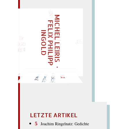
– EIN GLOSSAR –
M
I
C
H
E
L
L
E
I
R
I
S
・
E
L
I
X
P
H
I
L
I
P
P
N
G
O
L
F
Z
„
S
U
P
P
E
E
H
M
A
N
T
I
K
E
S
I
P
E
L
T
I
C
K
T
E
O
G
O
T
T
L
O
T
T
E
LIES SIR LEIRIS LEIS
I
D
L
M
"
EINMAL!
SPÄTER NOCH
WÜRFELN SIE
(solide Idee:) die Dose für
die
ISOLDE
Lose; (leise Ode:) für
Tristan den Sold.
LETZTE ARTIKEL
Joachim Ringelnatz: Gedichte