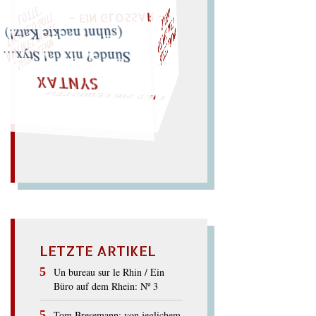
D
F
I
T
T
"
M
I
C
H
E
L
L
E
I
R
I
S
・
E
L
I
X
P
H
I
L
I
P
P
N
G
O
L
Z
E
„
S
U
P
P
E
L
E
H
M
A
N
T
I
K
E
S
I
M
P
E
L
T
I
C
K
T
E
O
G
O
L
O
T
T
sühnt nackte Katz!)
LIES SIR LEIRIS LEIS
Sünde? nix da! Styx…
SYNTAX
LETZTE ARTIKEL
Un bureau sur le Rhin / Ein
Büro auf dem Rhein: Nº 3
Tom Bresemann: von jeglichem