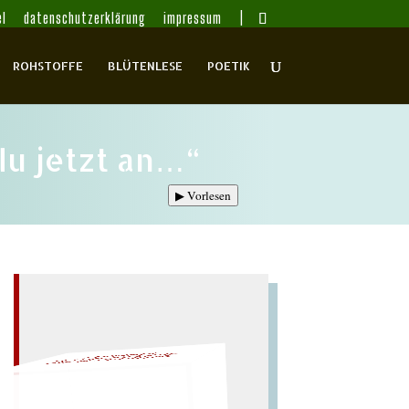
l
datenschutzerklärung
impressum
ROHSTOFFE
BLÜTENLESE
POETIK
du jetzt an…“
▶
Vorlesen
AL!
W
ÜRFELN SIE
SPÄTER NOCH
EINM
– EIN GLOSSAR –