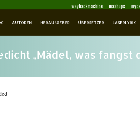
waybackmachine
mashups
myce
OC
AUTOREN
HERAUSGEBER
ÜBERSETZER
LASERLYRIK
dicht „Mädel, was fangst 