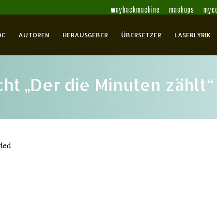
waybackmachine
mashups
myce
OC
AUTOREN
HERAUSGEBER
ÜBERSETZER
LASERLYRIK
ht „Der die Minuten zählt“