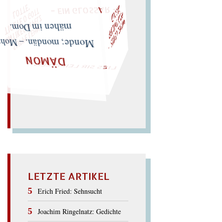
F
I
D
T
M
I
C
H
E
L
L
E
I
R
I
S
・
E
L
I
X
P
H
I
L
I
P
P
N
G
O
L
T
"
Z
„
S
U
P
P
E
L
E
H
M
A
N
T
I
K
E
S
I
M
P
E
L
T
I
C
K
T
E
O
G
O
L
O
T
T
E
LIES SIR LEIRIS LEIS
mähen im Dom.
Monde; mondän. – Mohn
DÄMON
LETZTE ARTIKEL
Erich Fried: Sehnsucht
Joachim Ringelnatz: Gedichte