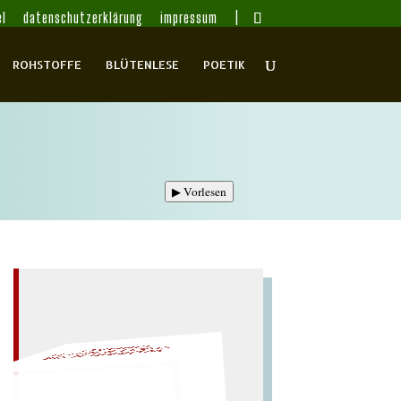
l
datenschutzerklärung
impressum
ROHSTOFFE
BLÜTENLESE
POETIK
▶
Vorlesen
L!
A
W
ÜRFELN SIE
SPÄTER NOCH
EIN
M
– EIN GLOSSAR –