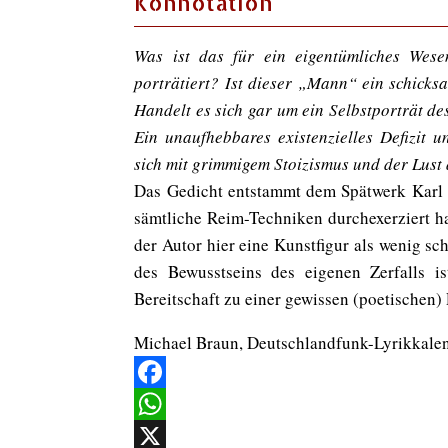
Konnotation
Was ist das für ein eigentümliches Wes
porträtiert? Ist dieser „Mann“ ein schicks
Handelt es sich gar um ein Selbstporträt des
Ein unaufhebbares existenzielles Defizit 
sich mit grimmigem Stoizismus und der Lust
Das Gedicht entstammt dem Spätwerk Karl K
sämtliche Reim-Techniken durchexerziert ha
der Autor hier eine Kunstfigur als wenig sc
des Bewusstseins des eigenen Zerfalls is
Bereitschaft zu einer gewissen (poetischen)
Michael Braun, Deutschlandfunk-Lyrikkale
Facebook
WhatsApp