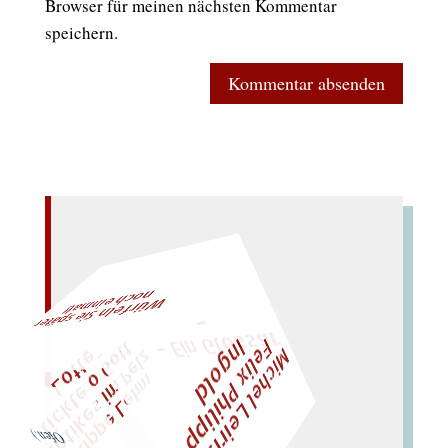
Browser für meinen nächsten Kommentar
speichern.
–
n
al!
– Ein
Gl
oss
ar
W
ürfeln Sie später
och einm
F
M
i
c
h
e
l
L
e
i
r
i
s
・
l
i
x
P
h
i
l
i
p
p
n
g
o
l
e
I
d
t
z
l
"
„
S
u
p
p
e
L
e
h
m
A
n
t
i
k
e
s
i
m
P
e
t
i
c
k
t
e
o
G
o
t
L
o
t
t
e
lies Sir Leiris leis