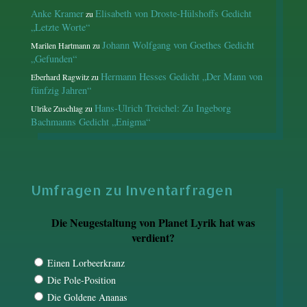
Anke Kramer
Elisabeth von Droste-Hülshoffs Gedicht
zu
„Letzte Worte“
Johann Wolfgang von Goethes Gedicht
Marilen Hartmann
zu
„Gefunden“
Hermann Hesses Gedicht „Der Mann von
Eberhard Ragwitz
zu
fünfzig Jahren“
Hans-Ulrich Treichel: Zu Ingeborg
Ulrike Zuschlag
zu
Bachmanns Gedicht „Enigma“
Umfragen zu Inventarfragen
Die Neugestaltung von Planet Lyrik hat was
verdient?
Einen Lorbeerkranz
Die Pole-Position
Die Goldene Ananas