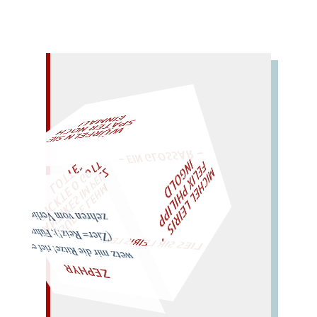
L!
– EIN GLOSSAR –
W
ÜRFELN SIE
SPÄ
TER NOCH
EIN
M
A
F
M
I
C
H
E
L
L
E
I
R
I
S
・
L
I
X
P
H
I
L
I
P
P
N
G
O
L
T
E
I
D
Z
T
"
„
S
U
P
P
E
L
E
H
M
A
N
T
I
K
E
S
I
M
P
E
L
T
I
C
K
T
E
O
G
O
L
O
T
T
E
LIES SIR LEIRIS LEIS
zehren vom Verlieren...
wetz mir die Ritze! rief er; (Zier= Reiz!); Führer
ZEPHYR