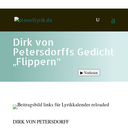
Dirk von
Petersdorffs Gedicht
„Flippern“
▶
Vorlesen
DIRK VON PETERSDORFF