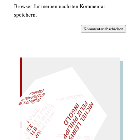
Browser für meinen nächsten Kommentar
speichern.
Kommentar abschicken
– EIN GLOSSAR –
M
I
H
E
L
L
E
I
R
I
S
・
E
L
I
X
P
H
I
L
I
P
P
N
G
O
L
AL!
F
T
Z
C
I
D
E
O
"
W
ÜRFELN SIE
SPÄTER NOCH
EIN
M
„
S
U
P
P
E
L
E
H
M
A
N
T
I
K
E
S
I
M
P
L
T
I
C
K
T
E
O
G
T
L
O
T
T
E
LIES SIR LEIRIS LEIS