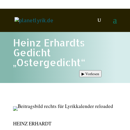
Heinz Erhardts
Gedicht
„Ostergedicht“
▶
Vorlesen
HEINZ ERHARDT