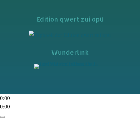
Edition qwert zui opü
Wunderlink
0:00
0:00