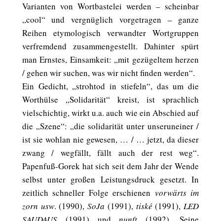
Varianten von Wortbastelei werden – scheinbar
„cool“ und vergnüglich vorgetragen – ganze
Reihen etymologisch verwandter Wortgruppen
verfremdend zusammengestellt. Dahinter spürt
man Ernstes, Einsamkeit: „mit gezügeltem herzen
/ gehen wir suchen, was wir nicht finden werden“.
Ein Gedicht, „strohtod in stiefeln“, das um die
Worthülse „Solidarität“ kreist, ist sprachlich
vielschichtig, wirkt u.a. auch wie ein Abschied auf
die „Szene“: „die solidarität unter unseruneiner /
ist sie wohlan nie gewesen, … / … jetzt, da dieser
zwang / wegfällt, fällt auch der rest weg“.
Papenfuß-Gorek hat sich seit dem Jahr der Wende
selbst unter großen Leistungsdruck gesetzt. In
zeitlich schneller Folge erschienen
vorwärts im
zorn usw
. (1990),
SoJa
(1991),
tiské
(1991),
LED
SAUDAUS
(1991) und
nunft
(1992). Seine