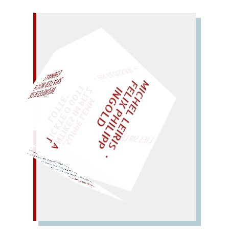
– EIN GLOSSAR –
M
I
C
H
E
L
L
E
I
R
I
S
・
E
I
X
P
H
I
L
I
P
P
N
G
O
L
F
Z
T
EINMAL!
L
I
D
„
S
U
P
P
E
L
E
H
M
A
N
T
I
K
E
S
I
M
P
E
L
T
I
C
K
T
E
O
G
O
T
L
O
T
T
E
"
WÜRFELN SIE
SPÄTER NOCH
LIES SIR LEIRIS LEIS
Taste teilt Last, leiht bestes
…
Seil, Stab: alles passt. –
Ei
Eilpaste! Blei, Glas, Bast,
BASTELEI