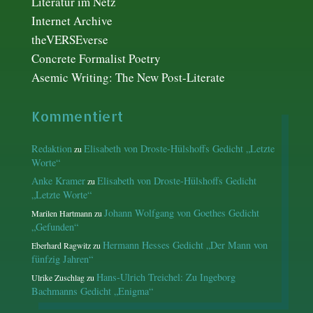
Literatur im Netz
Internet Archive
theVERSEverse
Concrete Formalist Poetry
Asemic Writing: The New Post-Literate
Kommentiert
Redaktion
Elisabeth von Droste-Hülshoffs Gedicht „Letzte
zu
Worte“
Anke Kramer
Elisabeth von Droste-Hülshoffs Gedicht
zu
„Letzte Worte“
Johann Wolfgang von Goethes Gedicht
Marilen Hartmann
zu
„Gefunden“
Hermann Hesses Gedicht „Der Mann von
Eberhard Ragwitz
zu
fünfzig Jahren“
Hans-Ulrich Treichel: Zu Ingeborg
Ulrike Zuschlag
zu
Bachmanns Gedicht „Enigma“