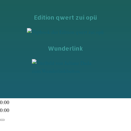
Edition qwert zui opü
Wunderlink
0:00
0:00