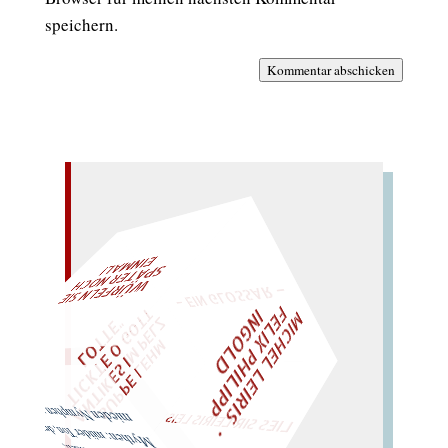
speichern.
Kommentar abschicken
– EIN GLOSSAR –
L!
M
C
H
E
L
L
E
I
R
I
S
・
F
E
L
I
X
P
H
I
L
I
P
P
N
G
O
L
T
I
I
D
W
ÜRFELN SIE
SPÄTER NOCH
EIN
M
A
Z
O
"
„
S
U
P
P
E
L
E
H
M
A
N
T
I
K
E
S
I
M
P
E
L
T
I
C
K
T
E
O
G
T
L
O
T
T
E
LIES SIR LEIRIS LEIS
mieden Nymphen nie…