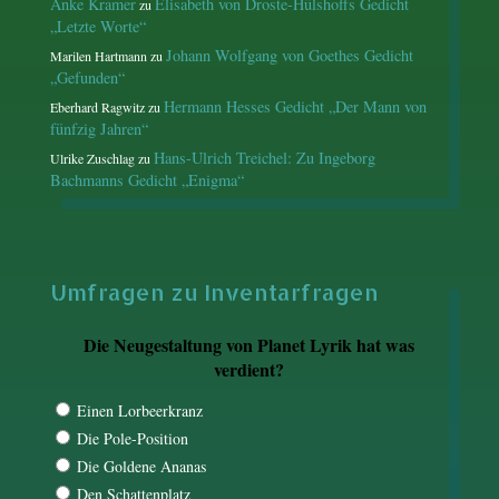
Anke Kramer
Elisabeth von Droste-Hülshoffs Gedicht
zu
„Letzte Worte“
Johann Wolfgang von Goethes Gedicht
Marilen Hartmann
zu
„Gefunden“
Hermann Hesses Gedicht „Der Mann von
Eberhard Ragwitz
zu
fünfzig Jahren“
Hans-Ulrich Treichel: Zu Ingeborg
Ulrike Zuschlag
zu
Bachmanns Gedicht „Enigma“
Umfragen zu Inventarfragen
Die Neugestaltung von Planet Lyrik hat was
verdient?
Einen Lorbeerkranz
Die Pole-Position
Die Goldene Ananas
Den Schattenplatz