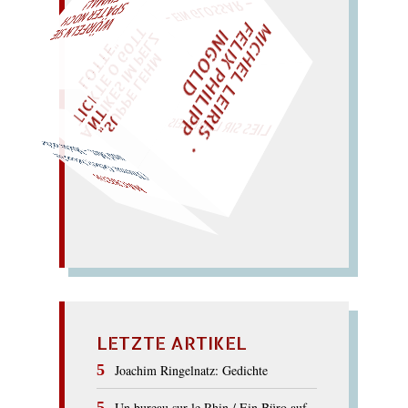
M
I
H
E
L
L
E
I
R
I
S
・
E
L
I
X
P
H
I
L
I
P
P
N
G
O
L
AL!
F
T
Z
C
I
D
"
„
S
U
P
P
E
L
E
H
M
A
N
T
I
K
E
S
I
M
P
E
L
T
I
C
K
T
E
O
G
O
T
L
O
T
T
E
WÜRFELN SIE
SPÄTER NOCH
EINM
LIES SIR LEIRIS LEIS
Macke am Bett.
(The
ma: Gebet); bekam Tee
und
Met. –
MACBETH
LETZTE ARTIKEL
Joachim Ringelnatz: Gedichte
Un bureau sur le Rhin / Ein Büro auf