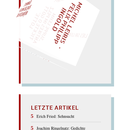
M
I
C
H
E
L
L
E
I
R
I
S
・
E
L
I
X
P
H
I
L
I
P
P
N
G
O
L
F
AL!
Z
T
I
D
„
S
U
P
P
E
L
E
H
M
A
N
T
I
K
E
S
I
M
P
E
L
T
I
C
K
T
E
O
G
O
T
L
O
T
T
E
"
WÜRFELN SIE
SPÄTER NOCH
EINM
LIES SIR LEIRIS LEIS
Viel Oliven; Leinöl.
Linie viel Lohn. – Nilwolle.
nie love (
Krinoline?); ohne
–
VIOLINE
LETZTE ARTIKEL
Erich Fried: Sehnsucht
Joachim Ringelnatz: Gedichte