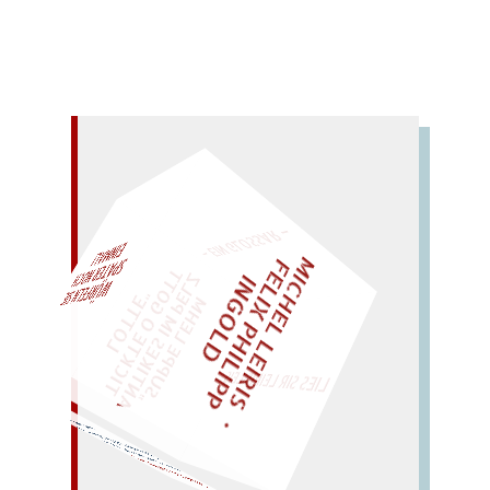
– EIN GLOSSAR –
M
I
C
H
E
L
L
E
I
R
I
S
・
E
L
I
X
P
H
I
L
I
P
P
N
G
O
L
F
AL!
Z
T
I
D
„
S
U
P
P
E
L
E
H
M
A
N
T
I
K
E
S
I
M
P
E
L
T
I
C
K
T
E
O
G
O
T
L
O
T
T
E
"
WÜRFELN SIE
SPÄTER NOCH
EINM
LIES SIR LEIRIS LEIS
entzückt.
Zen glückt; Klo lädiert; Po
Lob entzückt die Deppen.
ENZYKLOPÄDIE