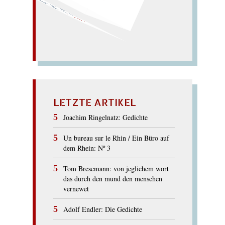
mit Fahne; nahe Pein: Vieh.
(nie Panik:) paffende Fee
EPIPHANIE
LETZTE ARTIKEL
Joachim Ringelnatz: Gedichte
Un bureau sur le Rhin / Ein Büro auf
dem Rhein: Nº 3
Tom Bresemann: von jeglichem wort
das durch den mund den menschen
vernewet
Adolf Endler: Die Gedichte