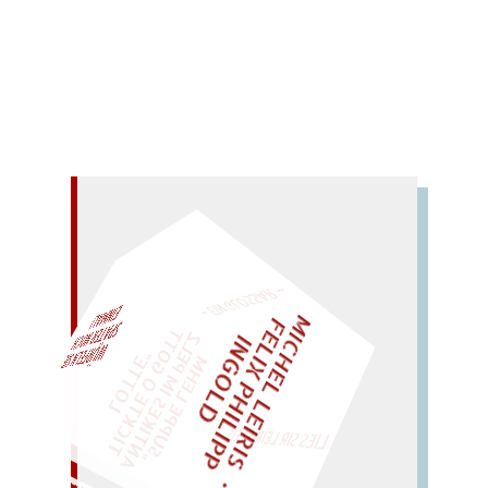
Paul Celan in einer Auswahl von Richard Pietraß.
Mehr lesen
– EIN GLOSSAR –
M
I
C
H
E
L
L
E
I
R
I
S
・
E
L
I
X
P
H
I
L
I
P
P
N
G
O
L
F
AL!
Z
T
I
D
„
S
U
P
P
E
L
E
H
M
A
N
T
I
K
E
S
I
M
P
E
L
T
I
C
K
T
E
O
G
O
T
L
O
T
T
E
"
WÜRFELN SIE
SPÄTER NOCH
EINM
LIES SIR LEIRIS LEIS