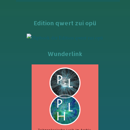
Edition qwert zui opü
Wunderlink