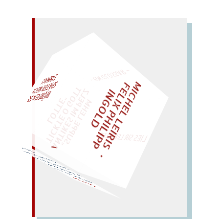
– EIN GLOSSAR –
M
I
C
H
E
L
L
E
I
R
I
S
・
E
L
I
X
P
H
I
L
I
P
P
N
G
O
L
F
AL!
Z
T
I
D
„
S
U
P
P
E
L
E
H
M
A
N
T
I
K
E
S
I
M
P
E
L
T
I
C
K
T
E
O
G
O
T
L
O
T
T
E
"
WÜRFELN SIE
SPÄTER NOCH
EINM
LIES SIR LEIRIS LEIS
Reue murrt.)
Rente nährt, Turm trennt,
Mut! (Rute ruht,
zu teuer; Euter neu – drum
nee,
Mutter! eure Treue ist
muht! nur
NEUTRUM