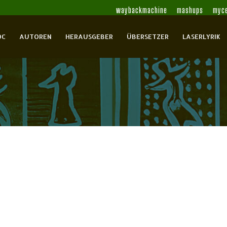
waybackmachine
mashups
myce
OC
AUTOREN
HERAUSGEBER
ÜBERSETZER
LASERLYRIK
T.S.
Rezensionen
0 Comments
Kraft des Ausdrucks: Symmetrie; und Intensität. Was