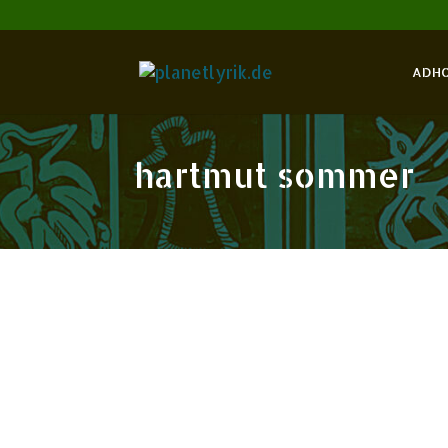
ADH
hartmut sommer
Okt.
2012
19
T.S. Eliot: Das wüste Land
Redaktion
Curtius, Ernst Robert
Eliot, 
„,Das wüste Land‘ hat große Schönheit und 