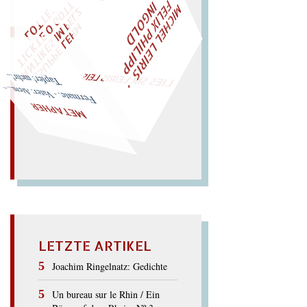
M
I
H
E
L
L
E
I
R
I
S
・
E
L
I
X
P
H
I
L
I
P
P
N
G
O
L
F
T
Z
C
I
D
W
ÜRFELN SIE
SPÄTER NOCH
EIN
M
E
O
"
„
S
U
P
P
E
L
E
H
M
A
N
T
I
K
E
S
I
M
P
L
T
I
C
K
T
E
O
G
T
L
O
T
T
E
LIES SIR LEIRIS LEIS
Tapfer! mehr!..
Fer
mate. - Vater: Atem... –
METAPHER
LETZTE ARTIKEL
Joachim Ringelnatz: Gedichte
Un bureau sur le Rhin / Ein