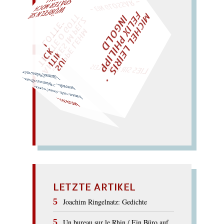
M
I
H
E
L
L
E
I
R
I
S
・
E
L
I
X
P
H
I
L
I
P
P
N
G
O
L
AL!
F
T
Z
C
I
D
E
"
WÜRFELN SIE
SPÄTER NOCH
EIN
M
„
S
U
P
P
E
L
E
H
M
A
N
T
I
K
E
S
I
M
P
L
T
I
C
K
T
E
O
G
O
T
L
O
T
T
E
LIES SIR LEIRIS LEIS
lahmer Mohr am Arm.
Malraux in Rom:
A
mor oral; ohne Aroma:
nor
mal. –
MORAL
LETZTE ARTIKEL
Joachim Ringelnatz: Gedichte
Un bureau sur le Rhin / Ein Büro auf