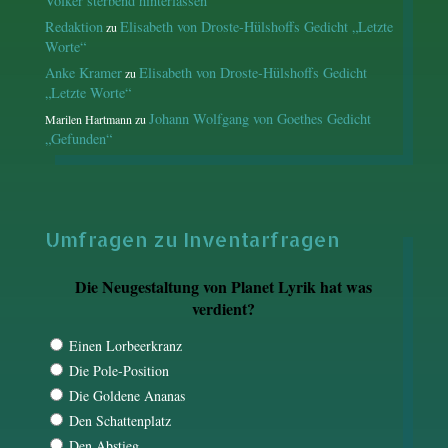
Völker sterbend hinterlassen“
Redaktion
Elisabeth von Droste-Hülshoffs Gedicht „Letzte
zu
Worte“
Anke Kramer
Elisabeth von Droste-Hülshoffs Gedicht
zu
„Letzte Worte“
Johann Wolfgang von Goethes Gedicht
Marilen Hartmann
zu
„Gefunden“
Umfragen zu Inventarfragen
Die Neugestaltung von Planet Lyrik hat was
verdient?
Einen Lorbeerkranz
Die Pole-Position
Die Goldene Ananas
Den Schattenplatz
Den Abstieg