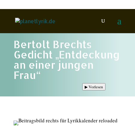
Bertolt Brechts
Gedicht „Entdeckung
an einer jungen
Frau“
▶
Vorlesen