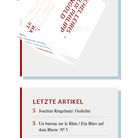
M
I
C
H
E
L
L
E
I
R
I
S
・
E
L
I
X
P
H
I
L
I
P
P
N
G
O
L
F
Z
T
I
D
„
S
U
P
P
E
L
E
H
M
A
N
T
I
K
E
S
I
M
P
E
L
T
I
C
K
T
E
O
G
O
T
L
O
T
T
E
"
WÜRFELN SIE
SPÄTER NOCH
EINM
LIES SIR LEIRIS LEIS
m Haarkleid. – Rare
Weite.
Rat
war heiter. – Harter
Reiter i
WAHRHEIT
LETZTE ARTIKEL
Joachim Ringelnatz: Gedichte
Un bureau sur le Rhin / Ein Büro auf
dem Rhein: Nº 3