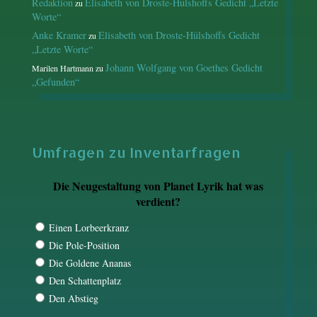
Redaktion
Elisabeth von Droste-Hülshoffs Gedicht „Letzte
zu
Worte“
Anke Kramer
Elisabeth von Droste-Hülshoffs Gedicht
zu
„Letzte Worte“
Johann Wolfgang von Goethes Gedicht
Marilen Hartmann
zu
„Gefunden“
Umfragen zu Inventarfragen
Die Neugestaltung von Planet Lyrik hat was
verdient?
Einen Lorbeerkranz
Die Pole-Position
Die Goldene Ananas
Den Schattenplatz
Den Abstieg