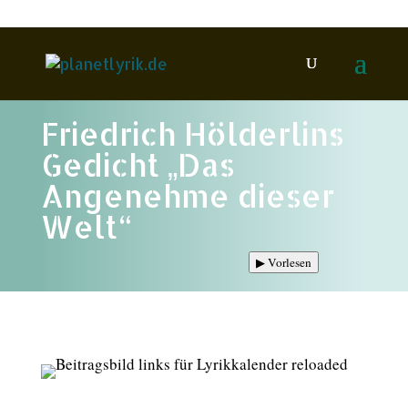
Friedrich Hölderlins
Gedicht „Das
Angenehme dieser
Welt“
▶
Vorlesen