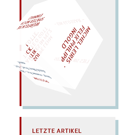
– EIN GLOSSAR –
M
I
H
E
L
L
E
I
R
I
S
・
E
L
I
X
P
H
I
L
I
P
P
N
G
O
L
AL!
F
T
Z
C
I
D
W
ÜRFELN SIE
SPÄTER NOCH
EIN
M
E
O
"
„
S
U
P
P
E
L
E
H
M
A
N
T
I
K
E
S
I
M
P
L
T
I
C
K
T
E
O
G
T
L
O
T
T
E
LIES SIR LEIRIS LEIS
Most: Prost! – Ost?.. musst!
Stop: stu
mme Post. – Mut
durch
POSTUM
LETZTE ARTIKEL