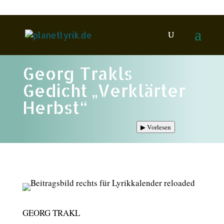
Georg Trakls
Gedicht „Verklärter
Herbst“
▶
Vorlesen
GEORG TRAKL