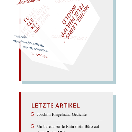
M
I
C
H
E
L
L
E
I
R
I
S
・
E
L
I
X
P
H
I
L
I
P
P
N
G
O
L
F
T
Z
I
D
W
ÜRFELN SIE
SPÄTER NOCH
EIN
M
A
O
"
„
S
U
P
P
E
L
E
H
M
A
N
T
I
K
E
S
I
M
P
E
L
T
I
C
K
T
E
O
G
T
L
O
T
T
E
LIES SIR LEIRIS LEIS
Welt wagt Weg. – Wahl geht glatt.
wackelt; Geld waltet. –
GEWALT
LETZTE ARTIKEL
Joachim Ringelnatz: Gedichte
Un bureau sur le Rhin / Ein Büro auf