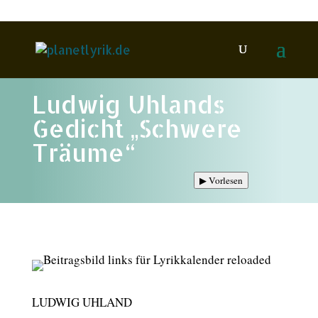
Ludwig Uhlands
Gedicht „Schwere
Träume“
▶
Vorlesen
LUDWIG UHLAND