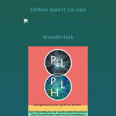
Edition qwert zui opü
Wunderlink