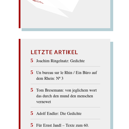
Müll a
m Pol! Lymphöl!
OLYMP
LETZTE ARTIKEL
Joachim Ringelnatz: Gedichte
Un bureau sur le Rhin / Ein Büro auf
dem Rhein: Nº 3
Tom Bresemann: von jeglichem wort
das durch den mund den menschen
vernewet
Adolf Endler: Die Gedichte
Für Ernst Jandl – Texte zum 60.