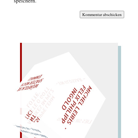
speichern.
Kommentar abschicken
– EIN GLOSSAR –
M
I
C
H
E
L
L
E
I
R
I
S
・
E
L
I
X
P
H
I
L
I
P
P
N
G
O
L
F
AL!
Z
T
I
D
"
„
S
U
P
P
E
L
E
H
M
A
N
T
I
K
E
S
I
M
P
E
L
T
I
C
K
T
E
O
G
O
T
L
O
T
T
E
WÜRFELN SIE
SPÄTER NOCH
EINM
LIES SIR LEIRIS LEIS
Polyp – oh! du Lump…