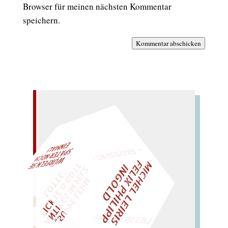
Browser für meinen nächsten Kommentar
speichern.
Kommentar abschicken
– EIN GLOSSAR –
M
I
H
E
L
L
E
I
R
I
S
・
E
L
I
X
P
H
I
L
I
P
P
N
G
O
L
AL!
F
T
Z
C
I
D
E
"
WÜRFELN SIE
SPÄTER NOCH
EIN
M
„
S
U
P
P
E
L
E
H
M
A
N
T
I
K
E
S
I
M
P
L
T
I
C
K
T
E
O
G
O
T
L
O
T
T
E
LIES SIR LEIRIS LEIS