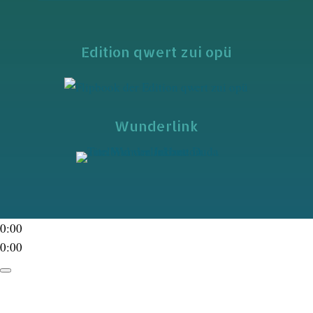
Edition qwert zui opü
Wunderlink
0:00
0:00