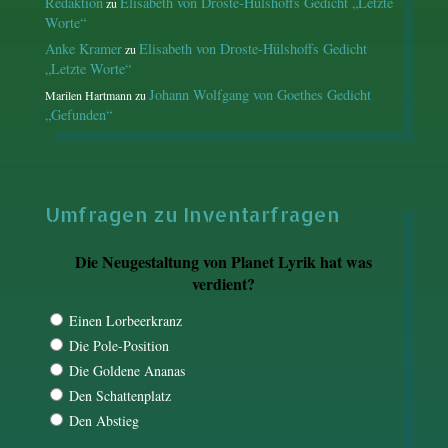
Redaktion
Elisabeth von Droste-Hülshoffs Gedicht „Letzte
zu
Worte“
Anke Kramer
Elisabeth von Droste-Hülshoffs Gedicht
zu
„Letzte Worte“
Johann Wolfgang von Goethes Gedicht
Marilen Hartmann
zu
„Gefunden“
Umfragen zu Inventarfragen
Die Neugestaltung von Planet Lyrik hat was
verdient?
Einen Lorbeerkranz
Die Pole-Position
Die Goldene Ananas
Den Schattenplatz
Den Abstieg