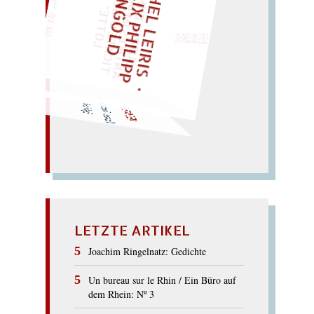
M
C
H
E
L
L
E
I
R
I
S
・
E
L
I
X
P
H
I
L
I
P
P
N
G
O
L
I
F
Z
T
„
S
U
P
P
E
L
H
M
A
N
T
I
K
E
S
I
M
P
E
L
T
I
C
K
T
E
O
O
T
L
O
T
T
E
I
D
LIES SIR LEIRIS LEIS
E
G
"
EINMAL!
WÜRFELN SIE
SPÄTER NOCH
Fer
mate. - Vater: Atem... –
Tapfer!
METAPHER
mehr!..
LETZTE ARTIKEL
Joachim Ringelnatz: Gedichte
Un bureau sur le Rhin / Ein Büro auf
dem Rhein: Nº 3