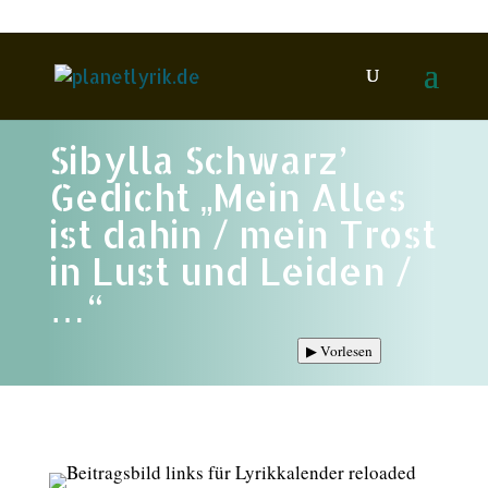
Sibylla Schwarz’
Gedicht „Mein Alles
ist dahin / mein Trost
in Lust und Leiden /
…“
▶
Vorlesen