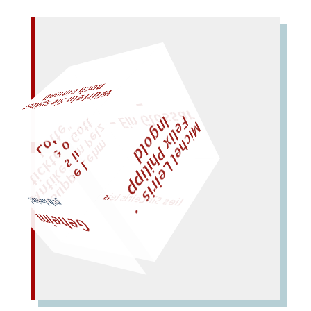
–
n
al!
– Ein
Gl
oss
ar
W
ürfeln Sie später
och einm
F
M
i
c
h
e
l
L
e
i
r
i
s
・
l
i
x
P
h
i
l
i
p
p
n
g
o
l
e
I
d
t
z
l
o
"
„
S
u
p
p
e
L
e
h
m
A
n
t
i
k
e
s
i
m
P
e
t
i
c
k
t
e
o
G
t
L
o
t
t
e
lies Sir Leiris leis
geh heim!
Geheim