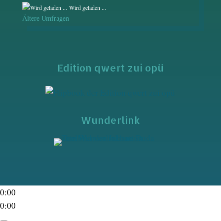
Wird geladen ...
Ältere Umfragen
Edition qwert zui opü
Wunderlink
0:00
0:00