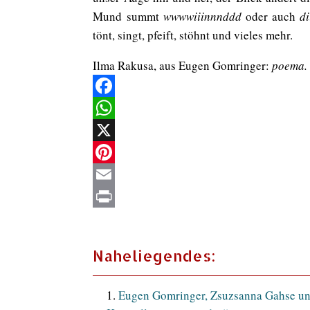
Mund summt
wwwwiiinnnddd
oder auch
di
tönt, singt, pfeift, stöhnt und vieles mehr.
Ilma Rakusa,
aus Eugen Gomringer:
p
oema.
Facebook
WhatsApp
X
Pinterest
Email
Print
Naheliegendes:
Eugen Gomringer, Zsuzsanna Gahse u