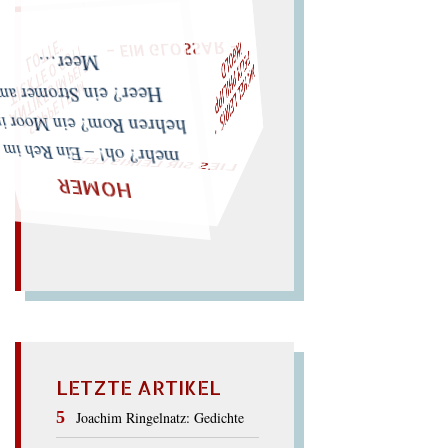
– EIN GLOSSAR –
W
ÜRFELN SIE
SPÄTER NOCH
EIN
M
A
F
D
T
M
I
C
H
E
L
L
E
I
R
I
S
・
E
L
I
X
P
H
I
L
I
P
P
I
N
G
O
L
Z
T
"
„
S
U
P
P
E
L
E
H
M
A
N
T
I
K
E
S
I
M
P
E
L
T
I
C
K
T
E
O
G
O
L
O
T
T
E
Meer…
LIES SIR LEIRIS LEIS
Heer? ein Stromer am
mehr? oh! – Ein Reh im hehren Rom? ein Moor im
HOMER
LETZTE ARTIKEL
Joachim Ringelnatz: Gedichte