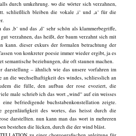
nfalls durch umkehrung. wo die wörter sich verzahnen,
t. schließlich bleiben die vokale ,i‘ und ,a‘ für die
r.
das ,b‘ und das ,d‘ sehr schön als klammerbegriffe,
 gut verzahnen, das heißt, der baum verzahnt sich mit
en kann. dieser exkurs der formalen betrachtung der
fassen von konkreter poesie immer wieder ergibt, ja es
tet semantische beziehungen, die oft staunen machen.
er darstellung – ähnlich wie das unsere vorfahren im
e an die wechselhaftigkeit des windes, schliesslich an
udem die fülle, den aufbau der rose evoziert, die
iele male schrieb ich das wort „wind“ auf ein weisses
e eine befriedigende buchstabenkonstellation zeigte.
 gegenläufigkeit des wortes, das heisst durch die
drose darstellten. nun kann man das wort in mehreren
n bestehen die lücken, durch die der wind bläst.
TELLATION zu einer choreografischen anleitung für