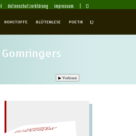
l
datenschutzerklärung
impressum
ROHSTOFFE
BLÜTENLESE
POETIK
 Gomringers
▶
Vorlesen
L!