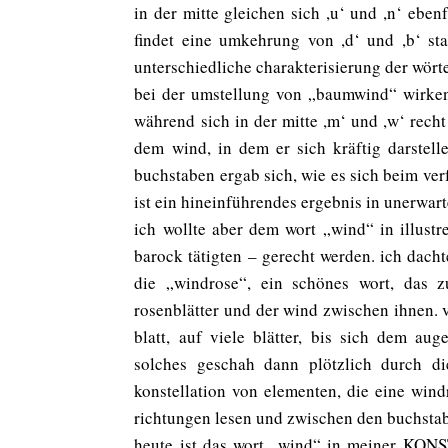
in der mitte gleichen sich ,u‘ und ,n‘ ebe
findet eine umkehrung von ,d‘ und ,b‘ stat
unterschiedliche charakterisierung der wörte
bei der umstellung von „baumwind“ wirken 
während sich in der mitte ,m‘ und ,w‘ recht
dem wind, in dem er sich kräftig darstell
buchstaben ergab sich, wie es sich beim ver
ist ein hineinführendes ergebnis in unerwar
ich wollte aber dem wort „wind“ in illustr
barock tätigten – gerecht werden. ich dacht
die „windrose“, ein schönes wort, das z
rosenblätter und der wind zwischen ihnen. v
blatt, auf viele blätter, bis sich dem aug
solches geschah dann plötzlich durch die
konstellation von elementen, die eine win
richtungen lesen und zwischen den buchstabe
heute ist das wort „wind“ in meiner KONS