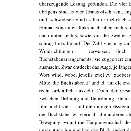
überzeugende Lösung gefunden. Die vier 
übrigens sind es vier (französisch vent, eng
tuul, schwedisch vind) – hat er mehrfach s
Einmal von unten links nach oben rechts, 
nach unten rechts, sowie von der zweiten 
schräg links hinauf. Die Zahl vier mag a
Windrichtungen – verweisen, doc
Buchstabenarrangements: sie suggeriert e
ausmacht. Zwar entdeckt das Auge, je länger
Wort wind, wobei jeweils zwei ,w‘ zuoberst
Mitte, die Buchstaben ,i‘ und ,d‘ auf die zwe
recht ordentlich aussieht. Doch der Ges
zwischen Ordnung und Unordnung, zieht m
fünf nicht vier – und die unregelmässigen
der Buchstabe ,w‘ viermal, alle anderen a
Bewegung, womit die Haupteigenschaft de
unser Auge hin und her, der Blick ändert di