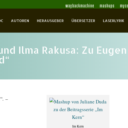
waybackmachine
mashups
myce
OC
AUTOREN
HERAUSGEBER
ÜBERSETZER
LASERLYRIK
und Ilma Rakusa: Zu Eugen
d“
d“
.
–
Im Kern