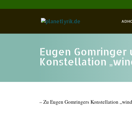
ADH
Eugen Gomringer 
Konstellation „win
– Zu Eugen Gomringers Konstellation „win