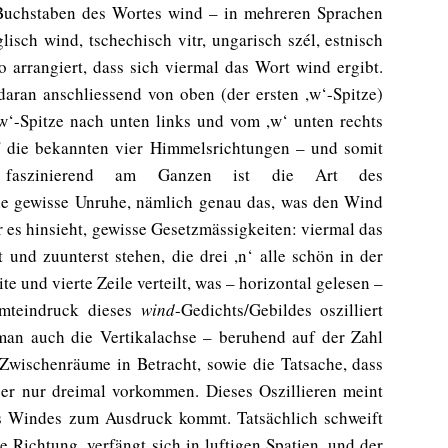
Buchstaben des Wortes wind – in mehreren Sprachen
lisch wind, tschechisch vitr, ungarisch szél, estnisch
o arrangiert, dass sich viermal das Wort wind ergibt.
daran anschliessend von oben (der ersten ,w‘-Spitze)
,w‘-Spitze nach unten links und vom ,w‘ unten rechts
uf die bekannten vier Himmelsrichtungen – und somit
h faszinierend am Ganzen ist die Art des
ine gewisse Unruhe, nämlich genau das, was den Wind
 es hinsieht, gewisse Gesetzmässigkeiten: viermal das
 und zuunterst stehen, die drei ,n‘ alle schön in der
ite und vierte Zeile verteilt, was – horizontal gelesen –
amteindruck dieses
wind
-Gedichts/Gebildes oszilliert
an auch die Vertikalachse – beruhend auf der Zahl
 Zwischenräume in Betracht, sowie die Tatsache, dass
ber nur dreimal vorkommen. Dieses Oszillieren meint
s Windes zum Ausdruck kommt. Tatsächlich schweift
e Richtung, verfängt sich in luftigen Spatien, und der