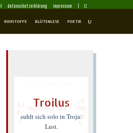
l
datenschutzerklärung
impressum
ROHSTOFFE
BLÜTENLESE
POETIK
lies Sir Leiris leis
„Suppe Lehm
Antikes im Pelz
Troilus
Michel Leiris
・
– Ein Glossar
Felix Philipp
tickte o Gott
–
suhlt sich solo in Troja:
Ingold
Lotte"
Lust.