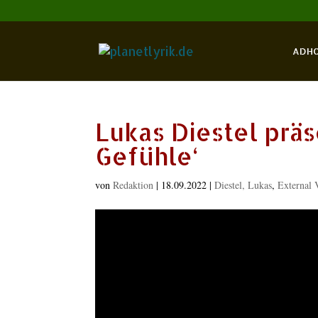
ADH
Lukas Diestel präs
Gefühle‘
von
Redaktion
|
18.09.2022
|
Diestel, Lukas
,
External 