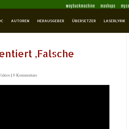
waybackmachine
mashups
myce
OC
AUTOREN
HERAUSGEBER
ÜBERSETZER
LASERLYRIK
entiert ,Falsche
Videos
|
0 Kommentare