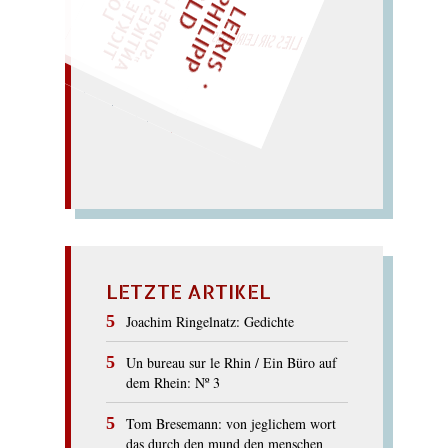
M
I
C
E
L
L
E
I
R
I
S
・
E
I
X
P
H
I
L
I
P
P
N
G
O
L
F
Z
T
„
S
U
P
P
E
L
E
M
A
N
T
I
K
E
S
I
M
E
L
T
I
C
K
T
E
O
G
O
T
L
O
T
T
E
H
P
"
WÜRFELN SIE
SPÄTER NOCH
LIES SIR LEIRIS LEIS
Ossip! – Sacco
passe so!
Casinospass? – Kipp
Pique
As? oh!..
Kasse,
PICASSO
LETZTE ARTIKEL
Joachim Ringelnatz: Gedichte
Un bureau sur le Rhin / Ein Büro auf
dem Rhein: Nº 3
Tom Bresemann: von jeglichem wort
das durch den mund den menschen