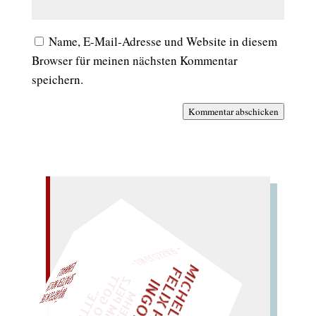
Name, E-Mail-Adresse und Website in diesem
Browser für meinen nächsten Kommentar
speichern.
Kommentar abschicken
– EIN GLOSSAR –
H
L
I
D
EINMAL!