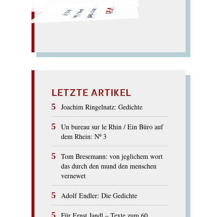
ORPHEUS
Surfer, bereust du dein
forfait i
m Orkus? o
Sphärenurs!
LETZTE ARTIKEL
Joachim Ringelnatz: Gedichte
Un bureau sur le Rhin / Ein Büro auf
dem Rhein: Nº 3
Tom Bresemann: von jeglichem wort
das durch den mund den menschen
vernewet
Adolf Endler: Die Gedichte
Für Ernst Jandl – Texte zum 60.