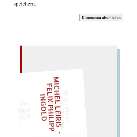
speichern.
Kommentar abschicken
– EIN GLOSSAR –
M
I
H
E
L
L
E
I
R
I
S
・
E
L
X
P
H
I
L
I
P
P
N
G
O
L
C
F
Z
„
S
U
P
P
E
L
E
H
M
A
N
T
I
K
E
S
I
M
P
E
T
I
C
K
T
E
O
G
O
T
L
O
T
T
E
LIES SIR LEIRIS LEIS
L
T
I
I
D
"
EINMAL!
SPÄTER NOCH
WÜRFELN SIE