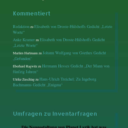
Kommentiert
Redaktion
Elisabeth von Droste-Hülshoffs Gedicht „Letzte
zu
Worte“
Anke Kramer
Elisabeth von Droste-Hülshoffs Gedicht
zu
„Letzte Worte“
Johann Wolfgang von Goethes Gedicht
Marilen Hartmann
zu
„Gefunden“
Hermann Hesses Gedicht „Der Mann von
Eberhard Ragwitz
zu
fünfzig Jahren“
Hans-Ulrich Treichel: Zu Ingeborg
Ulrike Zuschlag
zu
Bachmanns Gedicht „Enigma“
Umfragen zu Inventarfragen
Die Neugestaltung von Planet Lyrik hat was