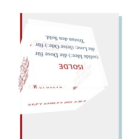
WÜRFELN SIE
SPÄTER NOCH
EINMAL!
Tristan den Sold.
die Lose; (leise Ode:) für
L
"
D
T
(solide Idee:) die Dose für
P
A
O
MICHEL LEIRIS
・FELIX P
HILI
P
I
N
G
O
L
– EIN GLOSSAR –
„SUPPE LEHM
N
T
IKES IM
PELZ
IC
K
T
E
O
G
TT
O
T
T
E
ISOLDE
LIES SIR LEIRIS LEIS