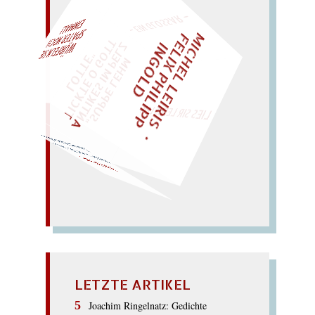
– EIN GLOSSAR –
M
I
C
H
E
L
L
E
I
R
I
S
・
E
L
I
X
P
H
I
L
I
P
P
N
G
O
L
F
AL!
Z
T
I
D
„
S
U
P
P
E
L
E
H
M
A
N
T
I
K
E
S
I
M
P
E
L
T
I
C
K
T
E
O
G
O
T
L
O
T
T
E
"
WÜRFELN SIE
SPÄTER NOCH
EINM
LIES SIR LEIRIS LEIS
mit Amor in Rom…
Har
m? o, nie! Ah – Arm in
Ar
m
HARMONIE
LETZTE ARTIKEL
Joachim Ringelnatz: Gedichte