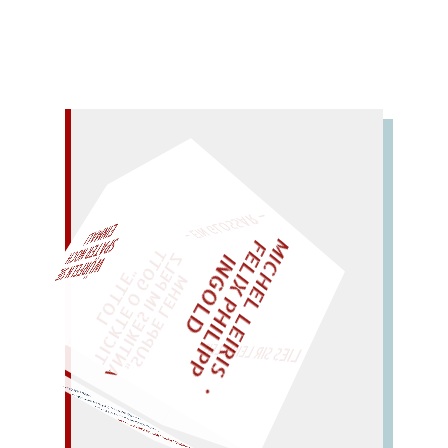
– EIN GLOSSAR –
M
I
C
H
E
L
L
E
I
R
I
S
・
E
L
I
X
P
H
I
L
I
P
P
N
G
O
L
F
AL!
Z
T
I
D
„
S
U
P
P
E
L
E
H
M
A
N
T
I
K
E
S
I
M
P
E
L
T
I
C
K
T
E
O
G
O
T
L
O
T
T
E
"
WÜRFELN SIE
SPÄTER NOCH
EINM
LIES SIR LEIRIS LEIS
ordentlich.
m... Orden funkeln
Enkel (ich! vorn!) in
Unifor
UNVORDENKLICH