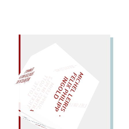
– EIN GLOSSAR –
M
I
C
H
E
L
L
E
I
R
I
S
・
E
L
I
X
P
H
I
L
I
P
P
N
G
O
L
F
AL!
Z
T
I
D
„
S
U
P
P
E
L
E
H
M
A
N
T
I
K
E
S
I
M
P
E
L
T
I
C
K
T
E
O
G
O
T
L
O
T
T
E
"
WÜRFELN SIE
SPÄTER NOCH
EINM
LIES SIR LEIRIS LEIS
Da
menthe
ma. –
Mandat an
Edna.
TANDEM