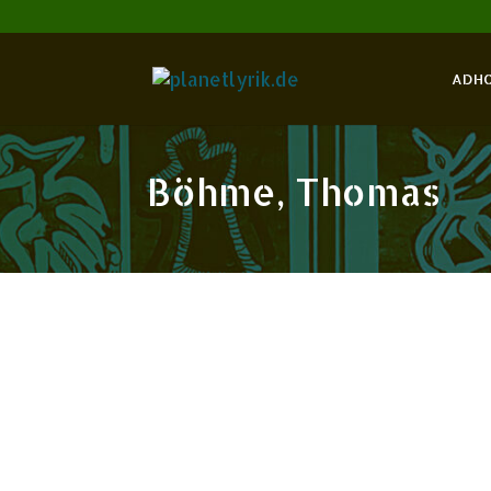
ADH
Böhme, Thomas
Feb.
2019
2
Stefan George: Poet’s Corne
Redaktion
Böhme, Thomas
George, St
Geheiligter Dichter, Zuchtmeister, Durchk