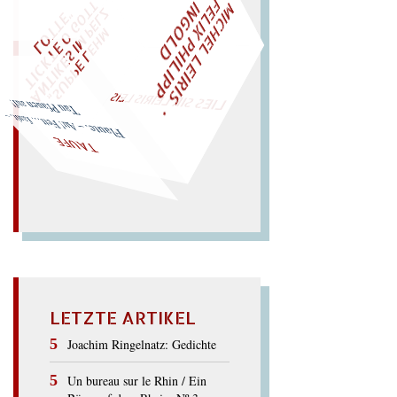
M
I
H
E
L
L
E
I
R
I
S
・
E
L
I
X
P
H
I
L
I
P
P
N
G
O
L
F
T
Z
C
I
D
"
„
S
U
P
P
E
L
E
H
M
A
N
T
I
K
E
S
I
M
P
E
L
T
I
C
K
T
E
O
G
O
T
L
O
T
T
E
WÜRFELN SIE
SPÄTER NOCH
EINM
LIES SIR LEIRIS LEIS
Tau Pfauen auf!
Flaute. – Au! Fett
… fault. –
TAUFE
LETZTE ARTIKEL
Joachim Ringelnatz: Gedichte
Un bureau sur le Rhin / Ein