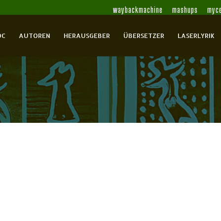
waybackmachine
mashups
myce
OC
AUTOREN
HERAUSGEBER
ÜBERSETZER
LASERLYRIK
r 15
efan
0 Comments
reuzungs- und Ausstrahlungsphänomen oder doch nur