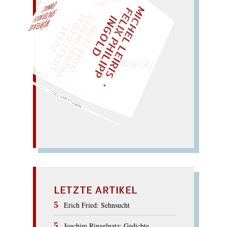
M
I
C
E
L
L
E
I
R
I
S
・
E
I
X
P
H
I
L
I
P
P
N
G
O
L
F
Z
T
H
L
I
D
„
S
U
P
P
E
L
E
M
A
N
T
I
K
E
S
I
M
E
L
T
I
C
K
T
E
O
G
O
T
L
O
T
T
E
EINMAL!
H
P
"
WÜRFELN SIE
SPÄTER NOCH
LIES SIR LEIRIS LEIS
Erst der Toast auf Orest!
Osten. – Erntesorte. –
Ort der
Nester: roter Stern
i
m
OSTERN
LETZTE ARTIKEL
Erich Fried: Sehnsucht
Joachim Ringelnatz: Gedichte