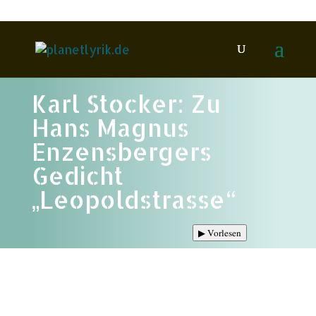
Karl Stocker: Zu
Hans Magnus
Enzensbergers
Gedicht
„Leopoldstrasse“
▶
Vorlesen