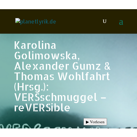
Karolina
Golimowska,
Alexander Gumz &
Thomas Wohlfahrt
(Hrsg.):
VERSschmuggel –
reVERSible
▶
Vorlesen