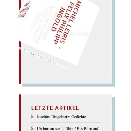
M
I
C
H
E
L
L
E
I
R
I
S
・
E
I
X
P
H
I
L
I
P
P
N
G
O
L
F
Z
T
EINMAL!
L
I
D
„
S
U
P
P
E
L
E
H
M
A
N
T
I
K
E
S
I
M
E
L
T
I
C
K
T
E
O
G
O
T
L
O
T
T
E
P
"
WÜRFELN SIE
SPÄTER NOCH
LIES SIR LEIRIS LEIS
Watte! (Karate;
Rakete).
wahre Kraft rafft
rate
mal, Vater:
Wrack oder
Ratte?
Kette
wie
KRAVATTE
LETZTE ARTIKEL
Joachim Ringelnatz: Gedichte
Un bureau sur le Rhin / Ein Büro auf