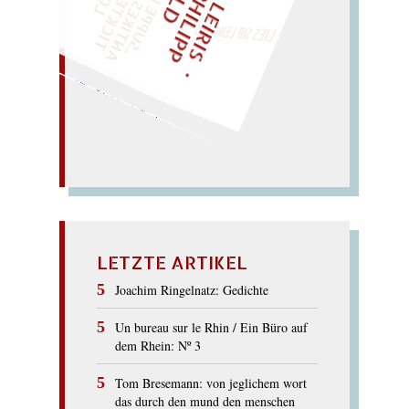
M
I
C
H
E
L
L
E
I
R
I
S
・
E
I
X
P
H
I
L
I
P
P
N
G
O
L
Z
T
„
S
U
P
P
E
L
E
H
M
A
N
T
I
K
E
S
I
M
P
E
L
T
I
C
K
T
E
O
G
O
T
L
O
T
T
E
LIES SIR LEIRIS LEIS
hat er falsche Last im Stall.
Falls der
Affe Phallen stahl,
FALSTAFF
LETZTE ARTIKEL
Joachim Ringelnatz: Gedichte
Un bureau sur le Rhin / Ein Büro auf
dem Rhein: Nº 3
Tom Bresemann: von jeglichem wort
das durch den mund den menschen