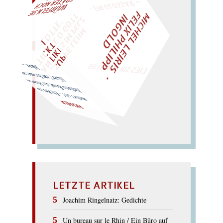
L!
M
C
H
E
L
L
E
I
R
I
S
・
F
E
L
I
X
P
H
I
L
I
P
P
N
G
O
L
T
Z
I
I
D
W
ÜRFELN SIE
SPÄTER NOCH
EIN
M
A
O
"
„
S
U
P
P
E
L
E
H
M
A
N
T
I
K
E
S
I
M
P
E
L
T
I
C
K
T
E
O
G
T
L
O
T
T
E
LIES SIR LEIRIS LEIS
Meer…
Heer? ein Stromer am
hehren Rom? ein Moor im
mehr? oh! – Ein Reh im
HOMER
LETZTE ARTIKEL
Joachim Ringelnatz: Gedichte
Un bureau sur le Rhin / Ein Büro auf