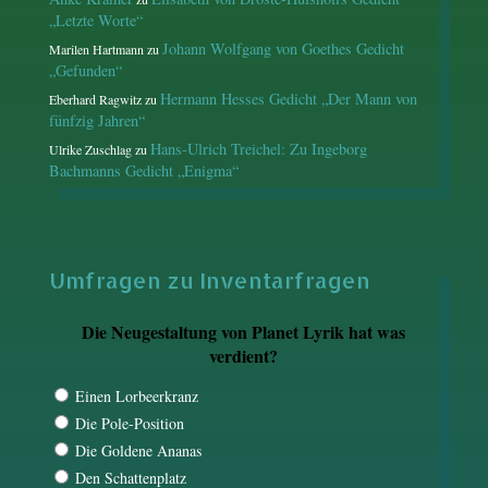
„Letzte Worte“
Johann Wolfgang von Goethes Gedicht
Marilen Hartmann
zu
„Gefunden“
Hermann Hesses Gedicht „Der Mann von
Eberhard Ragwitz
zu
fünfzig Jahren“
Hans-Ulrich Treichel: Zu Ingeborg
Ulrike Zuschlag
zu
Bachmanns Gedicht „Enigma“
Umfragen zu Inventarfragen
Die Neugestaltung von Planet Lyrik hat was
verdient?
Einen Lorbeerkranz
Die Pole-Position
Die Goldene Ananas
Den Schattenplatz