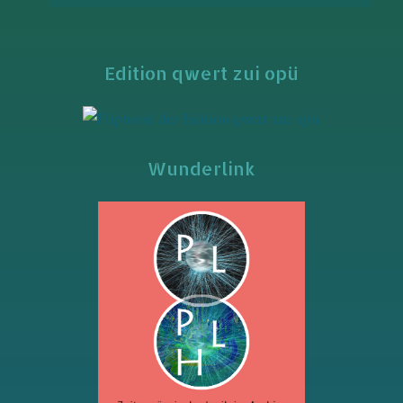
Edition qwert zui opü
Wunderlink