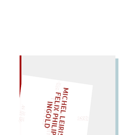
In 2 Teilen finden Sie alle Videos zu den einzelnen
DichterInnen.
Mehr lesen
– EIN GLOSSAR –
M
I
C
H
L
L
E
I
R
I
S
・
E
L
I
X
P
H
I
L
I
P
P
N
G
O
L
F
Z
T
„
S
U
P
P
E
L
E
H
M
A
N
T
I
K
E
S
I
P
E
L
T
I
C
K
T
E
O
O
T
L
O
T
T
E
E
I
D
LIES SIR LEIRIS LEIS
M
G
"
EINMAL!
SPÄTER NOCH
WÜRFELN SIE