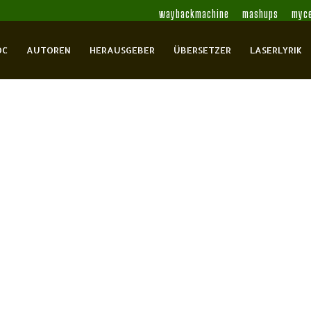
waybackmachine
mashups
myce
OC
AUTOREN
HERAUSGEBER
ÜBERSETZER
LASERLYRIK
lag
den
onen
0 Comments
ilder.