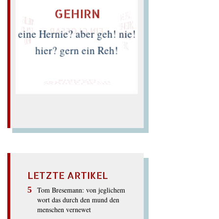
GEHIRN
„SUPPE LEHM
ANTIKES IM PELZ
TICKTE O GOTT
MICHEL LEIRIS ・
FELIX PHILIPP
– EIN GLOSSAR –
eine Hernie? aber geh! nie!
INGOLD
LOTTE"
hier? gern ein Reh!
EINMAL!
SPÄTER NOCH
WÜRFELN SIE
LETZTE ARTIKEL
Tom Bresemann: von jeglichem
wort das durch den mund den
menschen vernewet