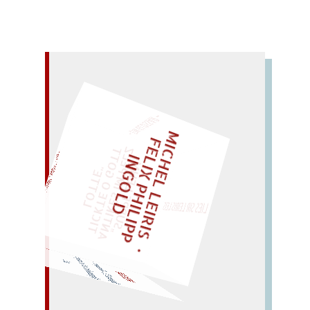
– EIN GLOSSAR –
M
I
C
H
E
L
L
E
I
R
I
S
・
E
L
I
X
P
H
I
L
I
P
P
N
G
O
L
F
Z
T
I
D
„
S
U
P
P
E
L
E
H
M
A
N
T
I
K
E
S
I
M
P
E
L
T
I
C
K
T
E
O
G
O
T
L
O
T
T
E
EINMAL!
"
LIES SIR LEIRIS LEIS
WÜRFELN SIE
SPÄTER NOCH
pernsohn! so? er! non per
S
p
oren (?). – Rosenpore. –
O
se?..
PERSON