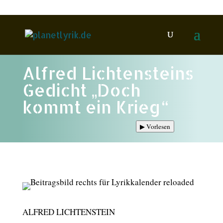
Alfred Lichtensteins
Gedicht „Doch
kommt ein Krieg“
▶
Vorlesen
ALFRED LICHTENSTEIN