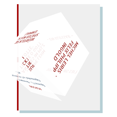
– EIN GLOSSAR –
M
I
H
E
L
L
E
I
R
I
S
・
E
L
I
X
P
H
I
L
I
P
P
N
G
O
L
AL!
F
T
Z
C
I
D
E
O
"
W
ÜRFELN SIE
SPÄTER NOCH
EIN
M
„
S
U
P
P
E
L
E
H
M
A
N
T
I
K
E
S
I
M
P
L
T
I
C
K
T
E
O
G
T
L
O
T
T
E
LIES SIR LEIRIS LEIS
Opernsohn! so? er! non per se?..
Sporen (?). – Rosenpore. –
PERSON