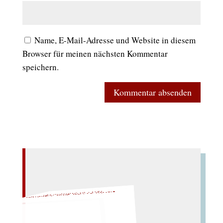
Name, E-Mail-Adresse und Website in diesem
Browser für meinen nächsten Kommentar
speichern.
noch einmal!
W
ürfeln Sie später
–