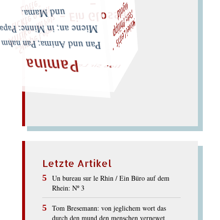
I
d
"
– Ein Glossar
t
e
F
z
t
M
i
c
h
e
l
L
e
i
r
i
s
・
e
l
i
x
P
h
i
l
i
p
p
n
g
o
l
„
S
u
p
p
e
L
e
h
m
A
n
t
i
k
e
s
i
m
P
e
l
t
i
c
k
t
e
o
G
o
t
L
o
t
und Mama.
Miene an; in Minne: Papa
Pan und Anima; Pan nahm
lies Sir Leiris leis
Pamina
Letzte Artikel
Un bureau sur le Rhin / Ein Büro auf dem
Rhein: Nº 3
Tom Bresemann: von jeglichem wort das
durch den mund den menschen vernewet