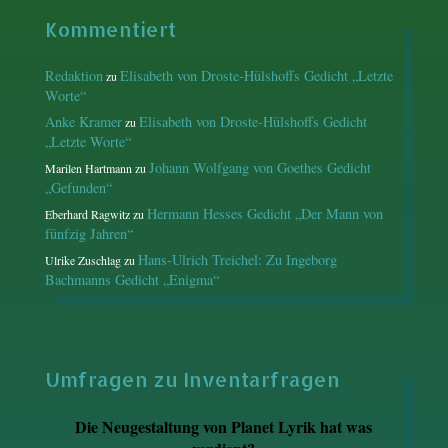
Kommentiert
Redaktion
Elisabeth von Droste-Hülshoffs Gedicht „Letzte
zu
Worte“
Anke Kramer
Elisabeth von Droste-Hülshoffs Gedicht
zu
„Letzte Worte“
Johann Wolfgang von Goethes Gedicht
Marilen Hartmann
zu
„Gefunden“
Hermann Hesses Gedicht „Der Mann von
Eberhard Ragwitz
zu
fünfzig Jahren“
Hans-Ulrich Treichel: Zu Ingeborg
Ulrike Zuschlag
zu
Bachmanns Gedicht „Enigma“
Umfragen zu Inventarfragen
Die Neugestaltung von Planet Lyrik hat was