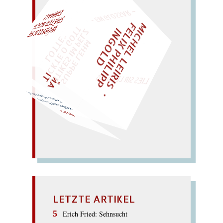
– EIN GLOSSAR –
M
I
C
H
E
L
L
E
I
R
I
S
・
E
L
I
X
P
H
I
L
I
P
P
N
G
O
L
F
AL!
Z
T
I
D
„
S
U
P
P
E
L
E
H
M
A
N
T
I
K
E
S
I
M
P
E
L
T
I
C
K
T
E
O
G
O
T
L
O
T
T
E
"
WÜRFELN SIE
SPÄTER NOCH
EINM
LIES SIR LEIRIS LEIS
Paria. – (Arp als Ra!)
mit Rat und Tat parat:
PAAR
LETZTE ARTIKEL
Erich Fried: Sehnsucht