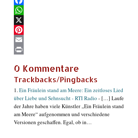
Facebook
WhatsApp
X
Pinterest
Email
Print
0 Kommentare
Trackbacks/Pingbacks
Ein Fräulein stand am Meere: Ein zeitloses Lied
über Liebe und Sehnsucht - RTI Radio
- […] Laufe
d​er Jahre h​aben viele Künstler „Ein Fräulein s​tand
am Meere“ aufgenommen u​nd verschiedene
Versionen geschaffen. Egal, o​b in…