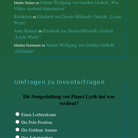
Johann Wolfgang von Goethes Gedicht „Was
Martin Steiner
zu
Völker sterbend hinterlassen“
Redaktion
Elisabeth von Droste-Hülshoffs Gedicht „Letzte
zu
Worte“
Anke Kramer
Elisabeth von Droste-Hülshoffs Gedicht
zu
„Letzte Worte“
Johann Wolfgang von Goethes Gedicht
Marilen Hartmann
zu
„Gefunden“
Umfragen zu Inventarfragen
Die Neugestaltung von Planet Lyrik hat was
verdient?
Einen Lorbeerkranz
Die Pole-Position
Die Goldene Ananas
Den Schattenplatz