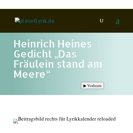
Heinrich Heines
Gedicht „Das
Fräulein stand am
Meere“
▶
Vorlesen