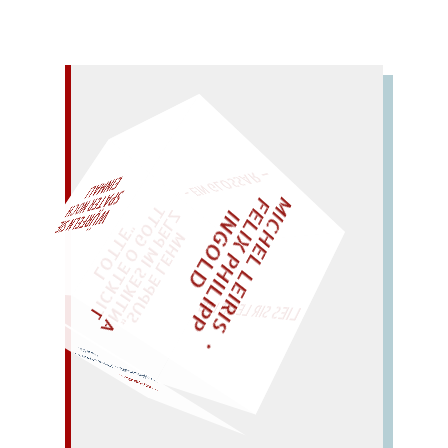
– EIN GLOSSAR –
M
I
C
H
E
L
L
E
I
R
I
S
・
E
L
I
X
P
H
I
L
I
P
P
N
G
O
L
F
AL!
Z
T
I
D
„
S
U
P
P
E
L
E
H
M
A
N
T
I
K
E
S
I
M
P
E
L
T
I
C
K
T
E
O
G
O
T
L
O
T
T
E
"
WÜRFELN SIE
SPÄTER NOCH
EINM
LIES SIR LEIRIS LEIS
(
weh uns!). – Nun, wessen
Nuss?
VENUS