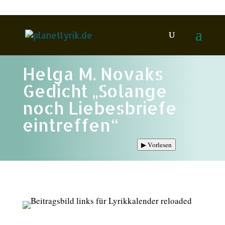
Helga M. Novaks
Gedicht „Solange
noch Liebesbriefe
eintreffen“
▶
Vorlesen